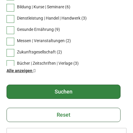
Bildung | Kurse | Seminare (
6
)
Dienstleistung | Handel | Handwerk (
3
)
Gesunde Ernährung (
9
)
Messen | Veranstaltungen (
2
)
Zukunftsgesellschaft (
2
)
Bücher | Zeitschriften | Verlage (
3
)
Alle anzeigen
Freizeit | Gastronomie | Reisen (
1
)
Gesundheitsprodukte | Energiemedizin (
8
)
Projekte | Initiativen (
3
)
Zukunftstechnologien (
6
)